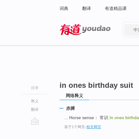
词典
翻译
有道精品课
中
有道 - 网易旗下搜索
in ones birthday suit
目录
网络释义
释义
赤膊
翻译
... Horse sense： 常识
In ones birthda
基于1个网页
-
相关网页
go
top