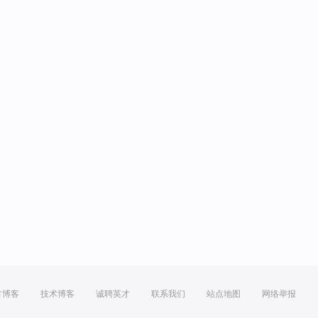
方博客
技术博客
诚聘英才
联系我们
站点地图
网络举报