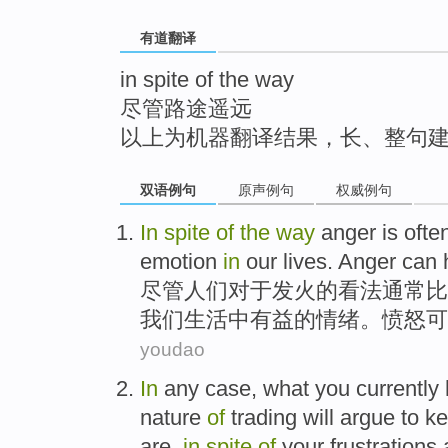
top
有道翻译
in spite of the way
尽管路途遥远
以上为机器翻译结果，长、整句
双语例句
原声例句
权威例句
In
spite
of
the
way
anger
is
ofte
emotion
in
our
lives
. Anger can 
尽管
人们对于发火
的
看法
通常
比
我们
生活
中
有益
的
情绪
。愤怒可
youdao
In
any case,
what you
currently
nature
of
trading
will
argue
to
k
are,
in
spite
of
your
frustrations