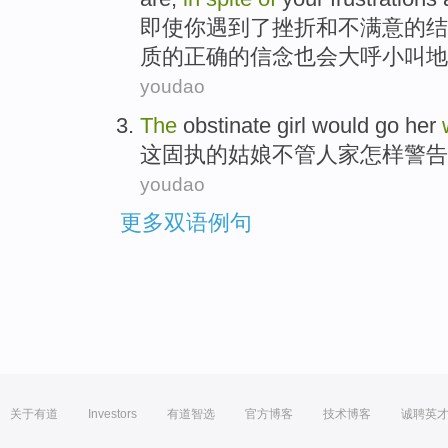
即使
你
遇到了挫折
和
不
满意
的
结
质
的
正确
的信念
也会
大呼小叫地
youdao
The
obstinate
girl
would go
her
这
固执
的
姑娘
不管
人家怎样警告
youdao
更多双语例句
关于有道
Investors
有道智选
官方博客
技术博客
诚聘英