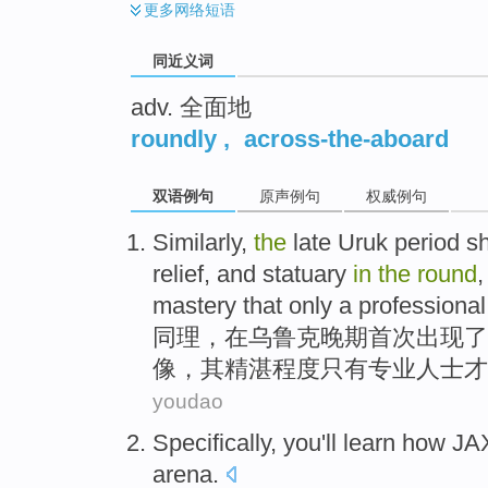
更多
网络短语
同近义词
adv. 全面地
roundly
,
across-the-aboard
双语例句
原声例句
权威例句
Similarly
,
the
late Uruk
period
s
relief
,
and
statuary
in
the
round
mastery
that only
a
professional
同理
，
在
乌
鲁克晚期
首次
出现
了
像
，其精湛
程度
只有
专业人士
才
youdao
Specifically
,
you
'll
learn
how
JA
arena
.