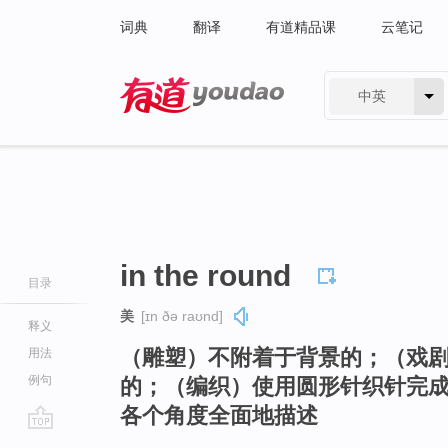
词典
翻译
有道精品课
云笔记
中英
有道 - 网易旗下搜索
in the round
目录
美
[ɪn ðə raʊnd]
释义
（雕塑）不附着于背景的；（戏
用法
例句
的；（编织）使用圆形针织针完
各个角度全面地描述
go