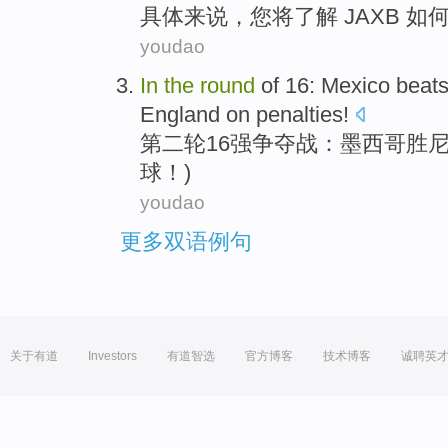
具体来说
，
您
将
了解
JAXB
如
youdao
In
the
round
of
16
:
Mexico
beat
England
on penalties
!
第二
轮
16强
争夺战：
墨西哥
胜
球！)
youdao
更多双语例句
关于有道
Investors
有道智选
官方博客
技术博客
诚聘英