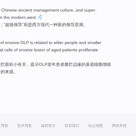
Chinese
ancient
management
culture
, and super-
in
the
modern
west
.
，“超级
领导
”则是
西方
现代
一种
新的
领导
思潮
。
of
erosive
OLP
is
related
to
elder
people
and
smaller
al
cells
of
erosive
lesion of
aged
patients
proliferate
糜烂
面积
小
有关
，提示OLP
老年
患者糜烂
边缘的
基底
细胞增殖
新的来源
。
方博客
技术博客
诚聘英才
联系我们
站点地图
网络举报