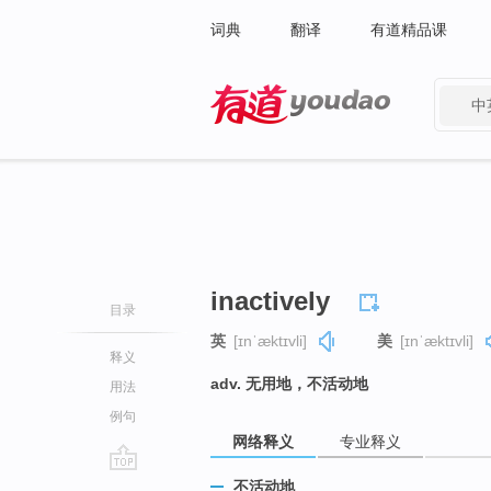
词典
翻译
有道精品课
中
有道 - 网易旗下搜索
inactively
目录
英
[ɪnˈæktɪvli]
美
[ɪnˈæktɪvli]
释义
adv. 无用地，不活动地
用法
例句
网络释义
专业释义
go
不活动地