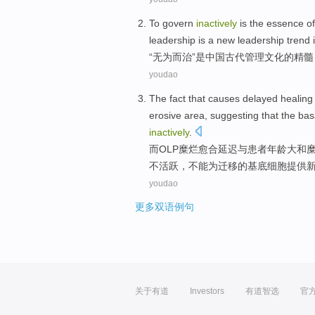
To govern
inactively
is
the
essence
of
leadership is
a
new
leadership
trend 
“
无为而治
”
是
中国
古代
管理
文化
的
精髓
youdao
The fact that causes
delayed
healing
erosive
area
,
suggesting
that
the
bas
inactively
.
而
OLP
糜烂
愈合
延迟
与
患者
年龄
大和
不活跃，不能为迁移
的
基底
细胞
提供
youdao
更多双语例句
关于有道
Investors
有道智选
官