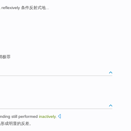
地
reflexively 条件反射式地...
消极罪
nding
still
performed
inactively
.
易形成明显的
反差
。