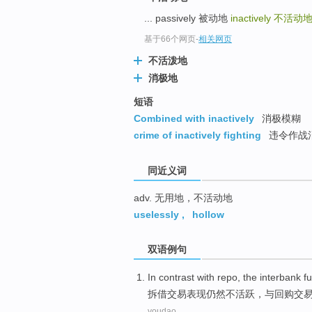
top
... passively 被动地
inactively
不活动
基于66个网页
-
相关网页
不活泼地
消极地
短语
Combined with inactively
消极模糊
crime of inactively fighting
违令作战
同近义词
adv. 无用地，不活动地
uselessly
,
hollow
双语例句
In
contrast
with
repo
, the
interbank
fu
拆借
交易
表现
仍然
不活跃，
与
回购
交
youdao