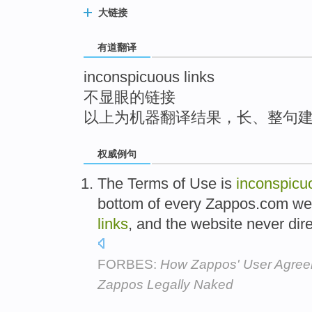
top
大链接
有道翻译
inconspicuous links
不显眼的链接
以上为机器翻译结果，长、整句
权威例句
The Terms of Use is
inconspicu
bottom of every Zappos.com w
links
, and the website never dir
FORBES:
How Zappos' User Agreem
Zappos Legally Naked