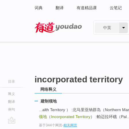
词典
翻译
有道精品课
云笔记
中英
有道 - 网易旗下搜索
incorporated territory
目录
网络释义
释义
建制领地
翻译
例句
...alth Territory ） :北马里亚纳群岛（Northern M
领地
（
Incorporated Territory
） :帕迈拉环礁（Pal..
基于344个网页
-
相关网页
go