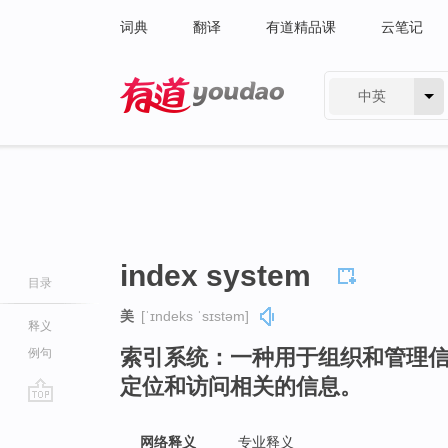
词典
翻译
有道精品课
云笔记
中英
有道 - 网易旗下搜索
index system
目录
美
[ˈɪndeks ˈsɪstəm]
释义
索引系统：一种用于组织和管理
例句
定位和访问相关的信息。
go
top
网络释义
专业释义