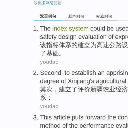
更多
网络短语
双语例句
原声例句
权威例句
The
index
system
could be use
safety
design
evaluation of
exp
该
指标
体系
的
建立
为
高速
公路
设
了基础。
youdao
Second
,
to establish
an apprisi
degree
of
Xinjiang
's
agricultural
其次
，
建立
了
评价
新疆
农业
经济
系
；
youdao
This article
puts forward
the
con
method
of
the
performance
eval