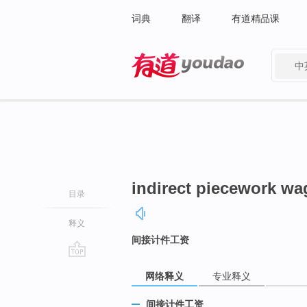
词典
翻译
有道精品课
中
有道 - 网易旗下搜索
indirect piecework wa
目录
释义
间接计件工资
go
网络释义
专业释义
top
间接计件工资