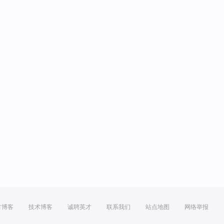
方博客
技术博客
诚聘英才
联系我们
站点地图
网络举报