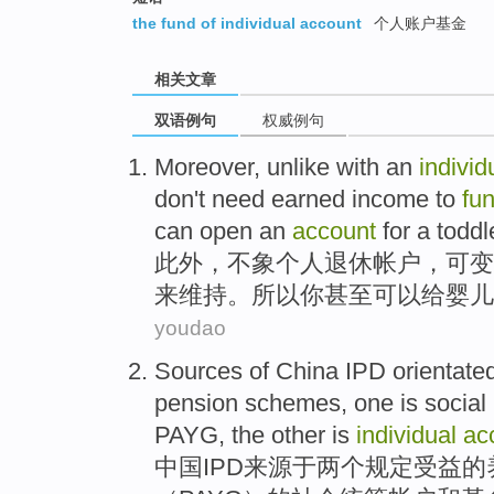
the fund of individual account
个人账户基金
相关文章
双语例句
权威例句
Moreover
,
unlike
with an
individ
don't
need
earned
income
to
fu
can
open
an
account
for
a toddl
此外
，
不象
个人
退休
帐户
，
可变
来
维持。
所以
你
甚至
可以
给
婴儿
youdao
Sources of
China
IPD
orientate
pension
schemes
, one is
social
PAYG,
the
other is
individual
ac
中国
IPD
来源于
两个
规定
受益
的