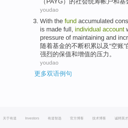
（PAYG）的
社会
统筹
帐户
和
基
youdao
With
the
fund
accumulated
cons
is
made
full
,
individual
account
w
pressure
of
maintaining
and
inc
随着
基金
的
不断
积累
以及
“
空
账
”
强烈的
保值
和
增值
的
压力
。
youdao
更多双语例句
关于有道
Investors
有道智选
官方博客
技术博客
诚聘英