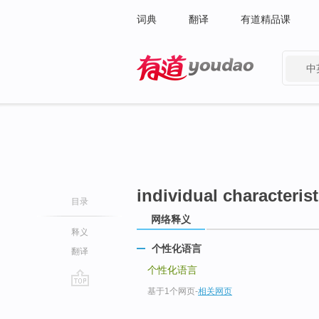
词典
翻译
有道精品课
中
有道 - 网易旗下搜索
individual characteris
目录
网络释义
释义
个性化语言
翻译
个性化语言
基于1个网页
-
相关网页
go
top