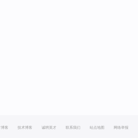
方博客
技术博客
诚聘英才
联系我们
站点地图
网络举报