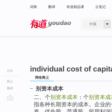
词典
翻译
有道精品课
云笔记
中英
有道 - 网易旗下搜索
individual cost of capit
目录
网络释义
释义
别资本成本
翻译
二、个
别资本成本
：个
别资本成
指各种长期资本的成本。企业的
go
top
券、优先股、普通股、留用利润