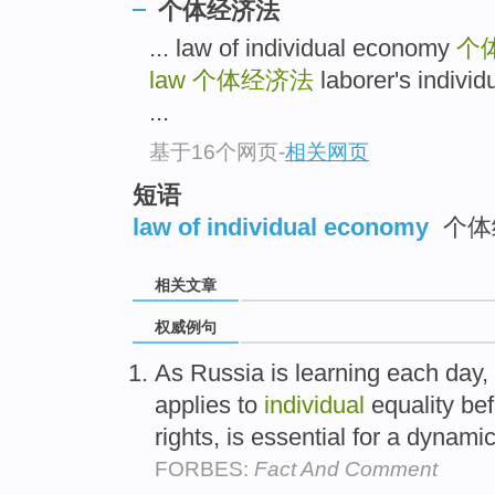
个体经济法
... law of individual economy
个
law
个体经济法
laborer's ind
...
基于16个网页
-
相关网页
短语
law of individual economy
个体
相关文章
权威例句
As Russia is learning each day, 
applies to
individual
equality be
rights, is essential for a dynami
FORBES:
Fact And Comment