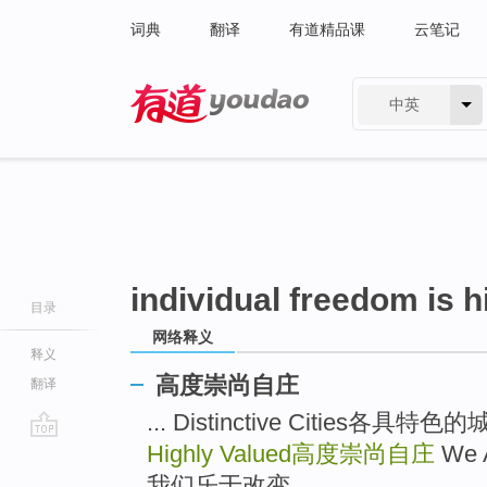
词典
翻译
有道精品课
云笔记
中英
有道 - 网易旗下搜索
individual freedom is h
目录
网络释义
释义
高度崇尚自庄
翻译
... Distinctive Cities各具特色
Highly Valued
高度崇尚自庄
We A
go
top
我们乐于改变 ...