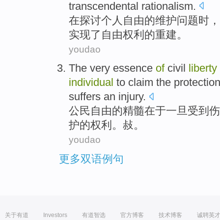
transcendental
rationalism
.
在
探讨
个人
自由
的
维护问题时
，
实现
了
自由
权利
的
重建
。
youdao
The
very essence
of
civil
liberty
individual
to
claim
the
protectio
suffers
an
injury
.
公民
自由
的
精髓
在于
一旦
受到
伤
护
的
权利
。敊。
youdao
更多双语例句
关于有道
Investors
有道智选
官方博客
技术博客
诚聘英