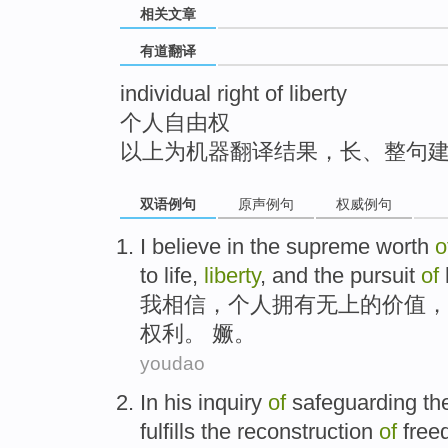
相关文章
top
有道翻译
individual right of liberty
个人自由权
以上为机器翻译结果，长、整句
双语例句
原声例句
权威例句
I
believe in
the
supreme
worth
o
to
life
,
liberty
,
and
the
pursuit
of
我
相信
，
个人
拥有
无上
的
价值
，
权利
。 㜧。
youdao
In
his
inquiry
of
safeguarding
th
fulfills
the
reconstruction
of
fre