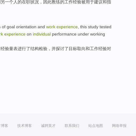
到
另
一
个人的
在职
状况
，
因此
教练
的
工作
经验
被
用于
建议
和
指
s
of
goal
orientation
and
work
experience
,
this study
tested
rk
experience
on
individual
performance
under working
作
经验
量表进行了结构
检验
，并
探讨
了目标取向和工作经验
对
方博客
技术博客
诚聘英才
联系我们
站点地图
网络举报