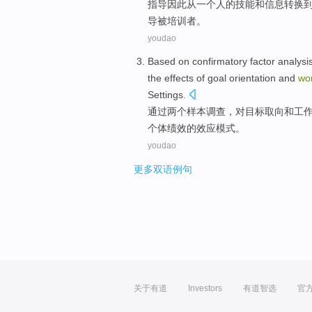
指导
因此
从
一
个
人
的
技能
和
信息
转换
导
被
培训者。
youdao
Based on
confirmatory factor analysi
the
effects
of goal orientation and
wo
Settings.
通过
两个样本调查，对
目标
取向
和
工
个体
绩效
的
效应
模式。
youdao
更多双语例句
关于有道
Investors
有道智选
官