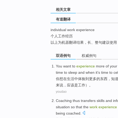
top
相关文章
有道翻译
individual work experience
个人工作经历
以上为机器翻译结果，长、整句建议使用
双语例句
权威例句
You
want to
experience
more
of you
time to
sleep
and
when
it’s time to ce
你
想
在
生活中
体验
到
更多
的
东西，
知
来说，
应该
是工作）。
youdao
Coaching
thus
transfers
skills
and
in
situation
so
that the
work
experience
being coached
.