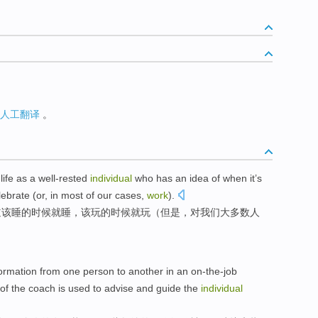
人工翻译
。
r
life
as
a well-rested
individual
who
has an
idea
of
when
it’s
lebrate (
or
, in
most
of
our
cases,
work
).
道
该
睡
的
时候
就睡，该玩的时候就玩（
但是
，对
我们
大多数
人
formation
from
one
person
to
another
in
an
on-the-job
of
the
coach
is
used to
advise
and
guide
the
individual