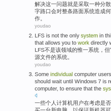
解决
这
一
问题
就是
采取一种
分散
字
路口
会
对整条路面系统
造成何
作
。
youdao
LFS
is not
the
only
system
in
th
that
allows
you
to
work
directly
LFS
不是
该
领域
的
惟一
系统
，
但
源
文件
的系统。
youdao
Some
individual
computer
user
should
wait
until
Windows
7
is
r
computer
,
to
ensure that
the
sy
一些
个人
计算机
用户
在
考虑
是否
买
一台
新
电脑
，
以
保证
新
机器
可