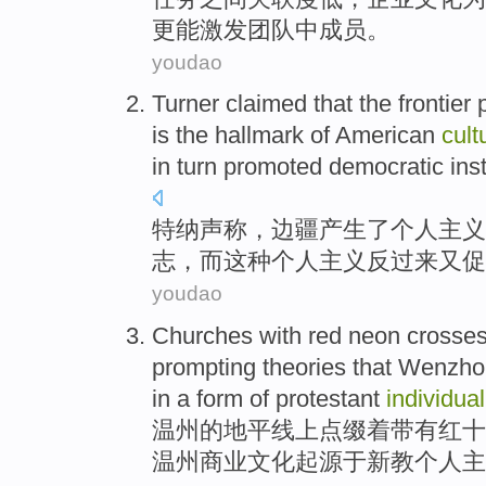
更能激发团队
中成员。
youdao
Turner
claimed that
the frontier
is
the
hallmark
of
American
cult
in turn
promoted
democratic
ins
特纳
声称
，
边疆
产生
了
个人
主义
志
，
而
这种
个人主义
反过来
又
促
youdao
Churches
with
red neon crosse
prompting
theories
that
Wenzho
in
a
form
of
protestant
individua
温州
的
地平线上
点缀
着
带有
红十
温州
商业
文化
起源于
新教
个人主