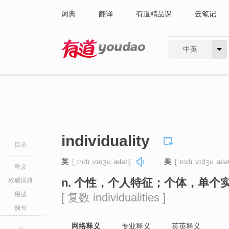
词典
翻译
有道精品课
云笔记
中英
有道 - 网易旗下搜索
individuality
目录
英
[ˌɪndɪˌvɪdʒuˈæləti]
美
[ˌɪndɪˌvɪdʒuˈælət
释义
n. 个性，个人特征；个体，单个
权威词典
用法
[ 复数 individualities ]
例句
网络释义
专业释义
英英释义