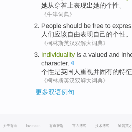
她
从
穿着
上表现出
她
的
个性
。
《牛津词典》
People
should be
free
to
expres
人们
应该
自由
表现
自己的
个性
。
《柯林斯英汉双解大词典》
Individuality
is
a
valued
and
inh
character
.
个性
是
英国人
重视
并
固有
的
特征
《柯林斯英汉双解大词典》
更多双语例句
关于有道
Investors
有道智选
官方博客
技术博客
诚聘英