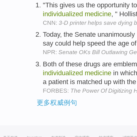
"This gives us the opportunity to
individualized
medicine
, " Holli
CNN:
3-D printer helps save dying 
Today, the Senate unanimously pa
say could help speed the age o
NPR:
Senate OKs Bill Outlawing Gen
Both of these drugs are emblema
individualized
medicine
in which
a patient is matched up with the
FORBES:
The Power Of Digitizing
更多权威例句