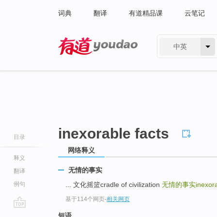
词典
翻译
有道精品课
云笔记
中英
有道 - 网易旗下搜索
inexorable facts
目录
网络释义
释义
无情的事实
翻译
例句
... 文化摇篮cradle of civilization
无情的事实inexorabl
基于114个网页
-
相关网页
go
短语