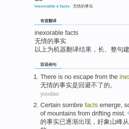
top
inexorable e facts
无情的事实
有道翻译
inexorable facts
无情的事实
以上为机器翻译结果，长、整句
双语例句
There
is
no escape
from
the
ine
无情
的
事实
是
回避
不
了
的。
youdao
Certain sombre
facts
emerge
, s
of
mountains
from
drifting
mist
.
的
事实
已逐渐出现
，好象
山峰
从