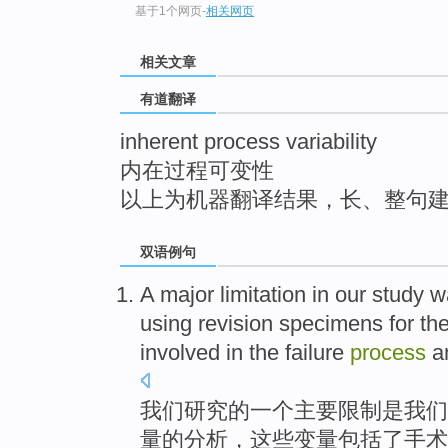
基于1个网页
-
相关网页
top
相关文章
有道翻译
inherent process variability
内在过程可变性
以上为机器翻译结果，长、整句
双语例句
A
major
limitation
in
our
study
w
using
revision
specimens for
th
involved
in
the
failure
process
a
我们
研究
的
一个
主要
限制
是
我们
量
的
分析
，
这些
变量
包括
了手术