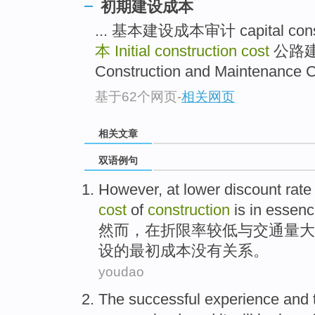
初期建设成本
... 基本建设成本审计 capital constr
本
Initial construction cost
公路建
Construction and Maintenance Co
基于62个网页
-
相关网页
相关文章
双语例句
However
,
at
lower
discount
rate
cost
of
construction
is
in essen
然而
，
在
折限
率
较低
与
交通量大
设
的
最初
成本
没有关系。
youdao
The
successful
experience
and