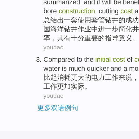
summarized
, and it
will be benef
bore
construction
,
cutting
cost
a
总结
出一套使用套管钻井的
成功
国海洋钻井作业中进一步
简化
井
率，具有十分重要的指导意义。
youdao
Compared to the
initial
cost
of
c
water
is
much
quicker and a
mo
比起
消耗
更大
的
电力工作来说，
工作
更加
实际。
youdao
更多双语例句