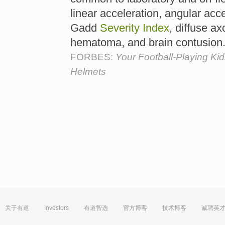
linear acceleration, angular acce
Gadd
Severity
Index
, diffuse a
hematoma, and brain contusion
FORBES:
Your Football-Playing Ki
Helmets
关于有道
Investors
有道智选
官方博客
技术博客
诚聘英