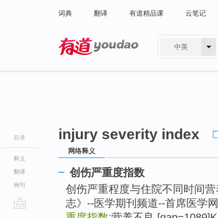
词典
翻译
有道精品课
云笔记
中英
有道 - 网易旗下搜索
injury severity index
目录
网络释义
释义
创伤严重度指数
翻译
例句
创伤严重程度与住院不同时间营
志》--医学期刊频道--首席医学网
go
重度指数
;营养不良 [gap=1089]K