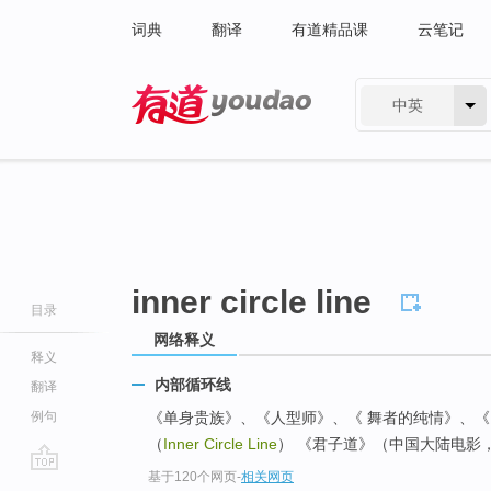
词典
翻译
有道精品课
云笔记
中英
有道 - 网易旗下搜索
inner circle line
目录
网络释义
释义
内部循环线
翻译
例句
《单身贵族》、《人型师》、《 舞者的纯情》、《
（
Inner Circle Line
） 《君子道》（中国大陆电影
基于120个网页
-
相关网页
go