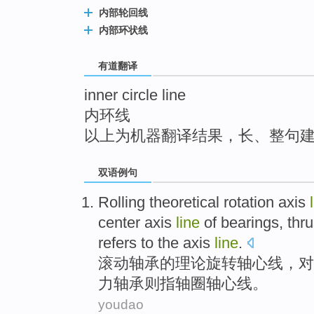
top
内部轮回线
内部环状线
有道翻译
inner circle line
内环线
以上为机器翻译结果，长、整句
双语例句
Rolling
theoretical
rotation
axis
center axis
line
of
bearings
,
thru
refers to
the
axis
line
.
滚动
轴承
的
理论
旋转
轴心
线
，
对
力
轴承则
指
轴
圈
轴心线。
youdao