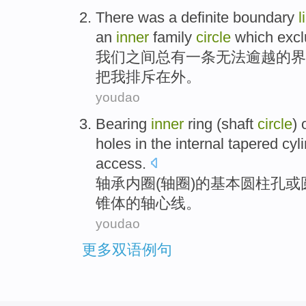
There was
a
definite
boundary
l
an
inner
family
circle
which exc
我们之间总
有
一
条
无法
逾越
的界
把我
排斥
在外。
youdao
Bearing
inner
ring
(
shaft
circle
)
holes
in the
internal
tapered
cyl
access.
轴承
内
圈
(
轴
圈
)
的
基本
圆柱
孔
或
锥体
的
轴心
线
。
youdao
更多双语例句