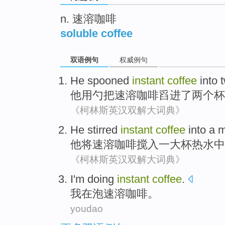
n. 速溶咖啡
soluble coffee
双语例句
权威例句
He spooned
instant
coffee
into
他用
勺把速溶
咖啡
舀
进了
两个
杯
《柯林斯英汉双解大词典》
He
stirred
instant
coffee
into
a
m
他
将
速溶
咖啡
搅
入
一
大杯
热水
中
《柯林斯英汉双解大词典》
I'm
doing
instant
coffee
.
我
在
泡
速溶
咖啡
。
youdao