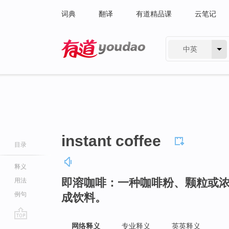
词典
翻译
有道精品课
云笔记
中英
有道 - 网易旗下搜索
instant coffee
目录
释义
即溶咖啡：一种咖啡粉、颗粒或
用法
例句
成饮料。
go
网络释义
专业释义
英英释义