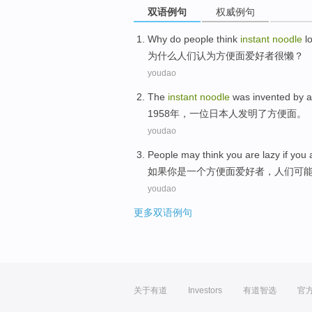
双语例句
权威例句
Why do
people
think
instant
noodle
l
为什么
人们
认为
方便面
爱好者
很
懒？
youdao
The
instant
noodle
was
invented
by
a
1958年，
一位
日本人
发明了
方便面
。
youdao
People
may
think
you
are lazy
if
you
如果
你
是
一个
方便面
爱好者，
人们
可
youdao
更多双语例句
关于有道
Investors
有道智选
官