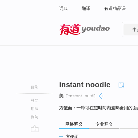
词典
翻译
有道精品课
中
有道 - 网易旗下搜索
instant noodle
目录
美
[ˈɪnstənt ˈnuːdl]
释义
方便面：一种可在短时间内煮熟食用的面
用法
例句
网络释义
专业释义
go
方便面