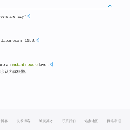
overs
are lazy
?
Japanese
in 1958.
are
an
instant
noodle
lover
.
能会
认为
你
很
懒。
方博客
技术博客
诚聘英才
联系我们
站点地图
网络举报