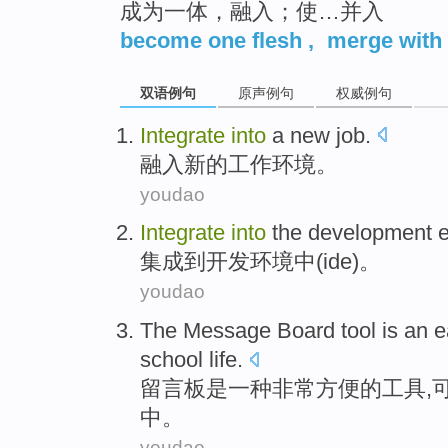
成为一体，融入；使…并入
become one flesh
,
merge with
双语例句
原声例句
权威例句
Integrate
into
a
new
job
.
融入
新的
工作环境
。
youdao
Integrate
into
the
development
集成
到
开发
环境中
(
ide
)。
youdao
The Message Board tool
is
an
e
school
life
.
留言板
是
一种
非常方便
的
工具
,
中。
youdao