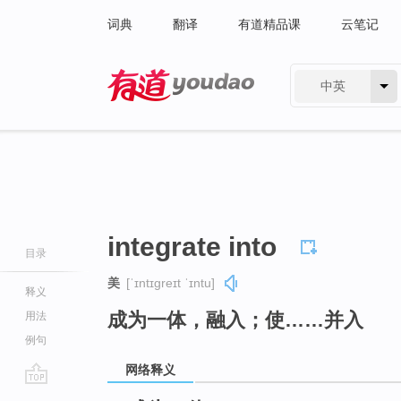
词典
翻译
有道精品课
云笔记
中英
有道 - 网易旗下搜索
integrate into
目录
美
[ˈɪntɪɡreɪt ˈɪntu]
释义
成为一体，融入；使……并入
用法
例句
网络释义
go