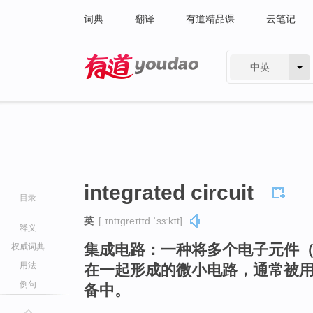
词典
翻译
有道精品课
云笔记
中英
有道 - 网易旗下搜索
integrated circuit
目录
英
[ˌɪntɪɡreɪtɪd ˈsɜːkɪt]
释义
集成电路：一种将多个电子元件
权威词典
用法
在一起形成的微小电路，通常被
例句
备中。