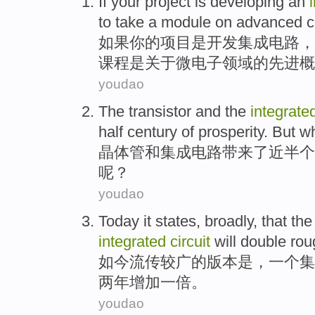
If
your
project
is
developing
an
to
take
a
module
on
advanced
c
如果
你
的
项目
是
开发
集成
电路
，
课程是
关于
微电子
领域
的
先进
概
youdao
The transistor
and
the
integrate
half
century
of
prosperity
.
But
w
晶体管
和
集成
电路
带来了
近
半个
呢？
youdao
Today it
states,
broadly
, that th
integrated
circuit
will double
rou
如今
流传较
广
的
版本是，
一
个
集
两年
增加
一倍。
youdao