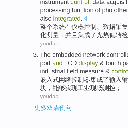
instrument
control
,
data
acquisit
processing
function
of
photothe
also
integrated
.
整个
系统
在
仪器
控制
、
数据
采集
化
测量
，
并且
集成了
光热
偏转检
youdao
The embedded
network
controll
port
and
LCD
display
&
touch p
industrial
field
measure
&
contro
嵌入式
网络
控制器
集成了
输入
输
块
，
能够
实现
工业
现场
测控
；
youdao
更多双语例句