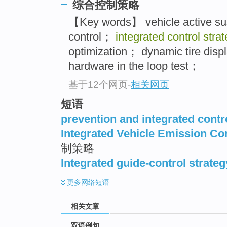
综合控制策略
【Key words】 vehicle active su
control；
integrated control stra
optimization； dynamic tire dis
hardware in the loop test；
基于12个网页
-
相关网页
短语
prevention and integrated contr
Integrated Vehicle Emission Con
制策略
Integrated guide-control strateg
更多
网络短语
相关文章
双语例句