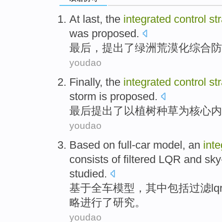
At last
,
the
integrated
control
st
was proposed
.
最后
，提出
了
绿洲
荒漠化
综合
防
youdao
Finally
, the
integrated
control
st
storm
is
proposed
.
最后
提出了
以
植树种草
为
核心内
youdao
Based on
full-car
model
,
an
int
consists
of
filtered
LQR
and
sky
studied
.
基于
全车
模型
，
其中
包括
过滤
lq
略
进行
了研究。
youdao