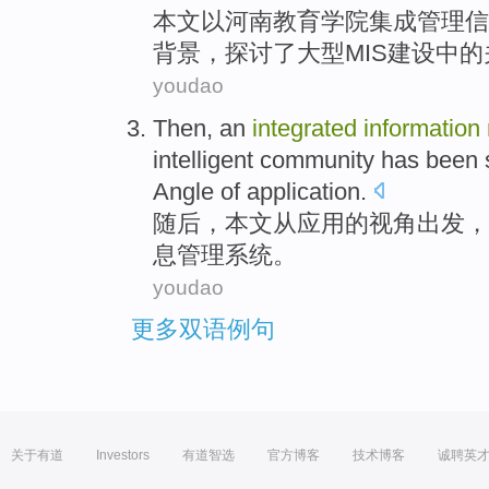
本文以
河南
教育
学院
集成
管理
信
背景
，探讨了
大型
MIS
建设中的
youdao
Then
,
an
integrated
information
intelligent
community
has been
Angle
of
application
.
随后
，
本文
从
应用
的
视角
出发，
息
管理
系统
。
youdao
更多双语例句
关于有道
Investors
有道智选
官方博客
技术博客
诚聘英