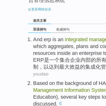
合管理信息系统
更多
网络短语
相关文章
双语例句
权威例句
And erp
is
an
integrated
manag
which
aggregates
,
plans
and
co
resources
inside an
enterprise
t
ERP
是
一个
集合
企业
内部
的
所
制
，
以
达到
最大
效益
的
集成化
管
youdao
Based
on the
background
of
HA
Management
Information
Syste
Education
), several
key
steps
t
discussed
.