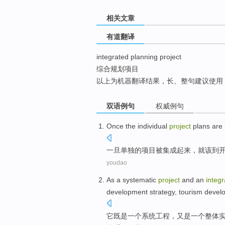
top
相关文章
有道翻译
integrated planning project
综合规划项目
以上为机器翻译结果，长、整句建议使用
双语例句
权威例句
Once
the
individual
project
plans
are
一旦
单独
的
项目
被
集成起来
，
就
该
到
youdao
As
a
systematic
project
and
an
integ
development
strategy
,
tourism
devel
它既是
一
个
系统
工程
，又是
一
个
整体