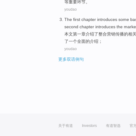
等重要环节。
youdao
The first
chapter
introduces
some
ba
second
chapter
introduces
the
marke
本文
第一
章介绍
了
整合
营销
传播的
相
了
一个
全面
的
介绍
；
youdao
更多双语例句
关于有道
Investors
有道智选
官