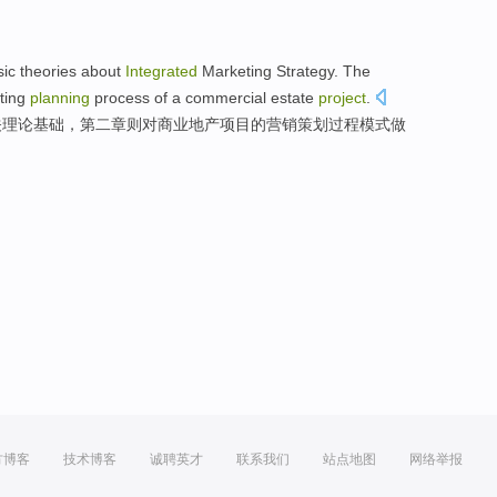
sic
theories
about
Integrated
Marketing
Strategy.
The
ting
planning
process
of
a
commercial
estate
project
.
关理论
基础
，
第二
章则
对
商业
地产
项目
的
营销
策划
过程
模式做
方博客
技术博客
诚聘英才
联系我们
站点地图
网络举报