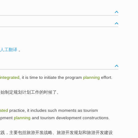
人工翻译
。
integrated
,
it is
time
to
initiate
the
program
planning
effort
.
开始制定
规划
计划
工作
的
时候
了。
rated
practice
,
it includes
such moments as
tourism
opment
planning
and
tourism
development constructions.
实践
，
主要
包括
旅游
开发
战略
、旅游开发
规划
和
旅游开发建设