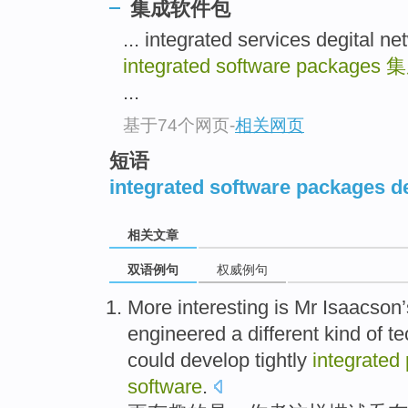
集成软件包
... integrated services degi
integrated software packages
集
...
基于74个网页
-
相关网页
短语
integrated software packages de
相关文章
双语例句
权威例句
More
interesting
is
Mr Isaacson’
engineered a
different
kind of
te
could develop
tightly
integrated
software
.