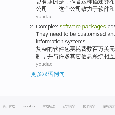
更
有趣的
是
，作者这样描述
乔布
公司
——
这个
公司
致力于
软件
和
youdao
Complex
software
packages
co
They
need to
be
customised
an
information
systems
.
复杂
的
软件包
要
耗费
数百万
美元
制，
并
与
许多
其它
信息
系统相互
youdao
更多双语例句
关于有道
Investors
有道智选
官方博客
技术博客
诚聘英