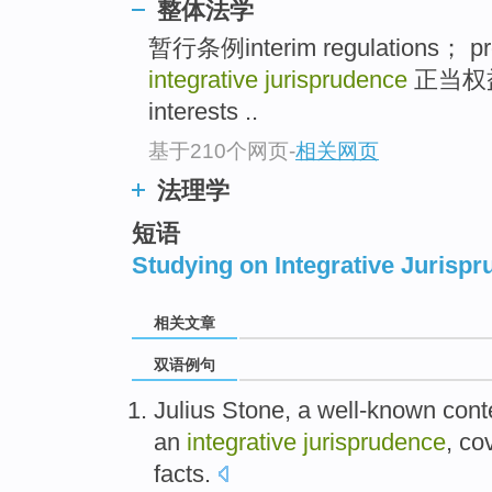
整体法学
暂行条例interim regulations； prov
integrative jurisprudence
正当权益 ju
interests ..
基于210个网页
-
相关网页
法理学
短语
Studying on Integrative Jurisp
相关文章
双语例句
Julius
Stone
, a well-known
cont
an
integrative
jurisprudence
,
co
facts
.