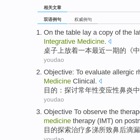
相关文章
双语例句
权威例句
On
the table
lay
a
copy
of the
la
Integrative
Medicine
.
桌子
上
放着
一
本
最近一
期
的
《
中
youdao
Objective
:
To evaluate
allergic r
Medicine
Clinical
.
目的
：
探讨
常年性
变应性
鼻炎中
youdao
Objective
To observe the therap
medicine
therapy
(IMT) on post
目的
探索
治疗
多涕所致鼻后
滴漏
youdao