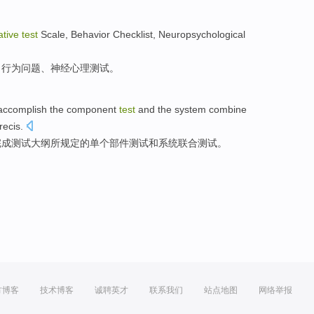
ative
test
Scale,
Behavior
Checklist,
Neuropsychological
、
行为
问题、神经心理
测试
。
accomplish
the
component
test
and
the
system
combine
recis
.
完成
测试
大纲
所
规定
的单个
部件
测试
和
系统
联合
测试。
方博客
技术博客
诚聘英才
联系我们
站点地图
网络举报