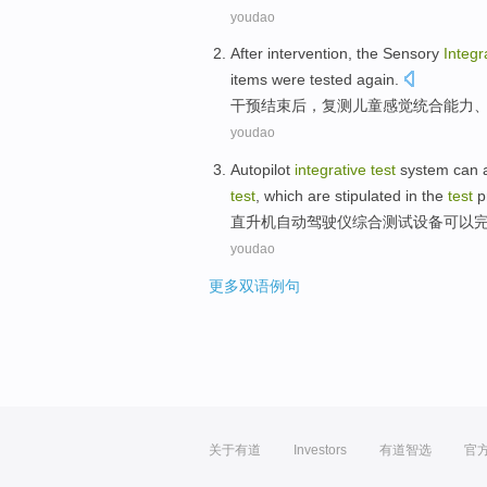
youdao
After
intervention
, the
Sensory
Integr
items were
tested
again.
干预
结束
后
，
复测
儿童
感觉统合
能力
youdao
Autopilot
integrative
test
system
can
test
,
which
are
stipulated
in the
test
p
直升机自动驾驶仪
综合
测试
设备
可以
youdao
更多双语例句
关于有道
Investors
有道智选
官