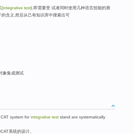
试
(
integrative test
),即需要受 试者同时使用几种语言技能的测
子的含义,然后从己有知识库中搜索出可
对象集成测试
CAT
system
for
integrative
test
stand are
systematically
和
CAT
系统
的
设计
。