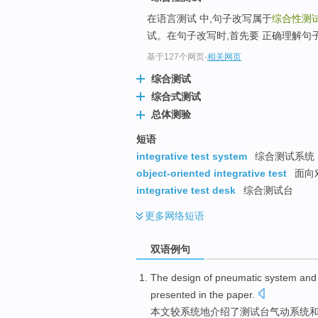
在语言测试 中,句子改写属于
综合性测
试。在句子改写时,首先要 正确理解句
基于127个网页
-
相关网页
综合测试
综合式测试
总体测验
短语
integrative test system
综合测试系统
object-oriented integrative test
面向
integrative test desk
综合测试台
更多
网络短语
双语例句
The
design
of
pneumatic
system
and
presented
in the
paper
.
本文
较
系统
地
介绍了测试台
气动
系统