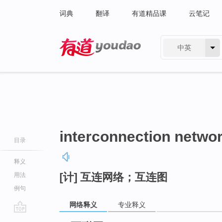
词典
翻译
有道精品课
云笔记
中英
有道 - 网易旗下搜索
interconnection netwo
目录
释义
[计] 互连网络；互连图
用法
例句
网络释义
专业释义
go