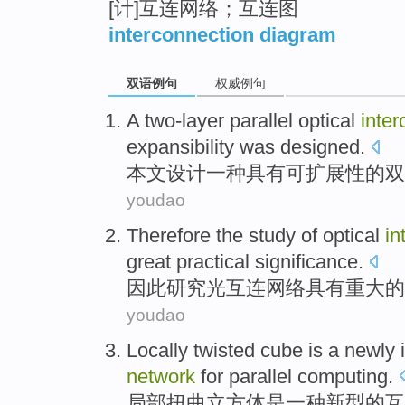
[计]互连网络；互连图
interconnection diagram
双语例句
权威例句
A
two-layer
parallel
optical
inter
expansibility
was
designed
.
本文设计
一种
具有
可扩展性的
双
youdao
Therefore
the
study
of
optical
in
great
practical
significance
.
因此
研究
光
互连
网络
具有
重大
的
youdao
Locally
twisted
cube
is
a
newly
network
for
parallel computing.
局部
扭曲
立方体
是
一种
新型
的
互