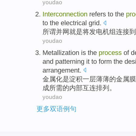
youdao
Interconnection
refers
to
the
pro
to
the electrical grid
.
所谓
并网
就是
将
发电机组
连接
到
youdao
Metallization
is
the
process
of d
and patterning
it
to
form
the des
arrangement
.
金属
化是
淀
积一
层薄薄的
金属膜
成
所需
的
内部互连
排列
。
youdao
更多双语例句