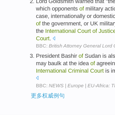
Lord Goldsmith warned that "th
which opponents
of
military acti
case, internationally or domest
of
the government, or UK militar
the
International
Court
of
Justic
Court
.
BBC:
British Attorney General Lord
President Bashir
of
Sudan is als
may baulk at the idea
of
agreein
International
Criminal
Court
is i
BBC:
NEWS | Europe | EU-Africa: T
更多权威例句