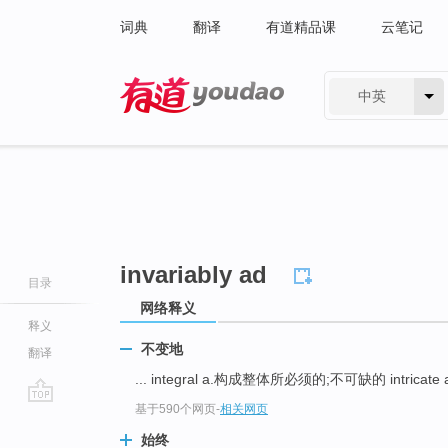
词典
翻译
有道精品课
云笔记
中英
有道 - 网易旗下搜索
invariably ad
目录
网络释义
释义
不变地
翻译
... integral a.构成整体所必须的;不可缺的 intrica
基于590个网页
-
相关网页
go
top
始终