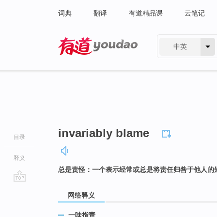
词典
翻译
有道精品课
云笔记
中英
有道 - 网易旗下搜索
invariably blame
目录
释义
总是责怪：一个表示经常或总是将责任归咎于他人的
go
网络释义
top
一味指责