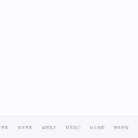
方博客
技术博客
诚聘英才
联系我们
站点地图
网络举报