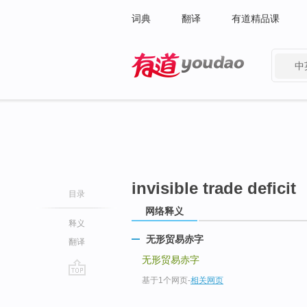
词典
翻译
有道精品课
中
有道 - 网易旗下搜索
invisible trade deficit
目录
网络释义
释义
无形贸易赤字
翻译
无形贸易赤字
基于1个网页
-
相关网页
go
top