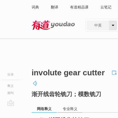
词典
翻译
有道精品课
云笔记
中英
有道 - 网易旗下搜索
involute gear cutter
目录
释义
渐开线齿轮铣刀；模数铣刀
例句
网络释义
专业释义
go
top