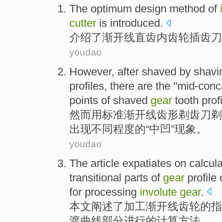
The
optimum
design
method
of
cutter
is
introduced
.
介绍了
渐开线直齿
内
齿轮
插齿
刀
youdao
However
,
after
shaved by
shavi
profiles
, there are the "mid-con
points
of
shaved
gear
tooth profi
然而
用
标准
渐开线
齿形
剃
齿
刀
剃
出现不同
程度
的
“中凹”
现象
。
youdao
The article
expatiates
on
calcula
transitional
parts
of
gear
profile
for
processing
involute
gear
.
本文
阐述
了
加工
渐开线
齿轮
的
指
渡
曲线部分进行的
计算
方法。