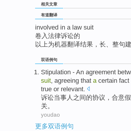
相关文章
top
有道翻译
involved in a law suit
卷入法律诉讼的
以上为机器翻译结果，长、整句
双语例句
Stipulation - An
agreement
bet
suit
,
agreeing
that
a
certain
fact
true
or
relevant
.
诉讼
当事人
之间
的
协议
，
合意
假
关
。
youdao
更多双语例句