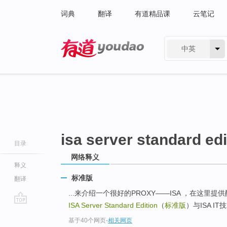
词典
翻译
有道精品课
云笔记
中英
有道 - 网易旗下搜索
isa server standard edi
目录
网络释义
释义
标准版
翻译
...来介绍一个很好的PROXY――ISA ，在这
ISA Server Standard Edition
（
标准版
）与ISA I
go
基于40个网页
-
相关网页
top