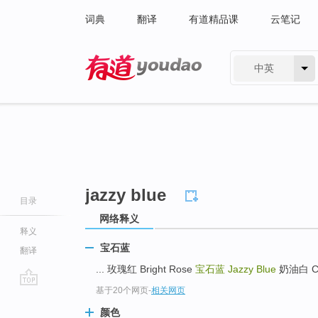
词典
翻译
有道精品课
云笔记
中英
有道 - 网易旗下搜索
jazzy blue
目录
网络释义
释义
宝石蓝
翻译
... 玫瑰红 Bright Rose
宝石蓝
Jazzy Blue
奶油白 Cre
基于20个网页
-
相关网页
go
top
颜色