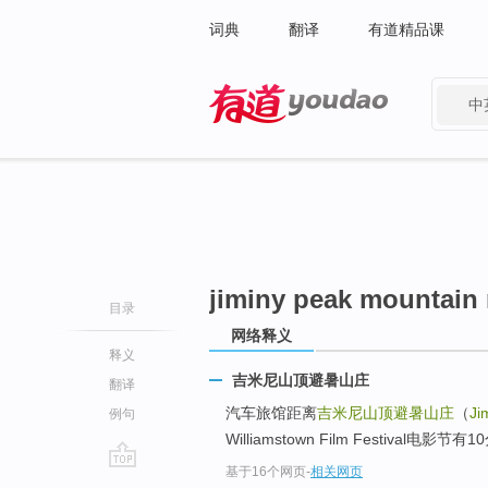
词典
翻译
有道精品课
中
有道 - 网易旗下搜索
jiminy peak mountain 
目录
网络释义
释义
吉米尼山顶避暑山庄
翻译
汽车旅馆距离
吉米尼山顶避暑山庄
（
Ji
例句
Williamstown Film Festival电
基于16个网页
-
相关网页
go