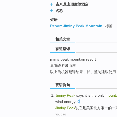
吉米尼山顶度假酒店
top
名称
短语
Resort Jiminy Peak Mountain
标签
相关文章
有道翻译
jiminy peak mountain resort
集鸣峰避暑山庄
以上为机器翻译结果，长、整句建议使用
双语例句
Jiminy
Peak
says
it
is
the only
mount
wind energy
.
Jiminy
Peak
说
它
是
美国
北方
唯一
的一
youdao