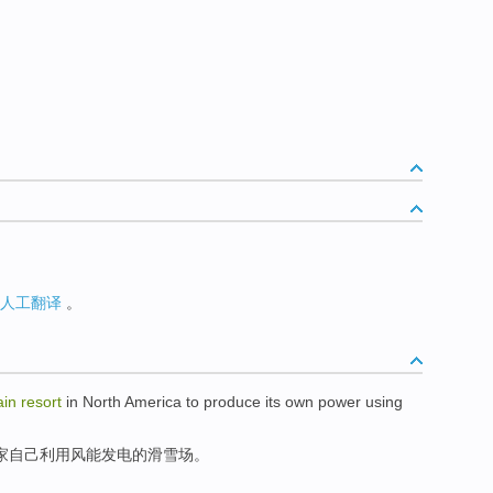
人工翻译
。
ain
resort
in North
America
to produce its
own
power
using
家
自己
利用
风能
发电
的
滑雪场
。