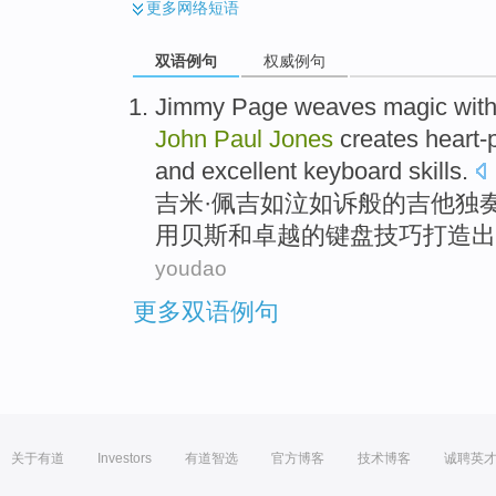
更多
网络短语
双语例句
权威例句
Jimmy
Page weaves
magic with
John
Paul
Jones
creates heart
and
excellent
keyboard
skills
.
吉米·
佩
吉如泣如诉般的
吉他
独
用
贝
斯
和
卓越的
键盘技巧
打造
出
youdao
更多双语例句
关于有道
Investors
有道智选
官方博客
技术博客
诚聘英