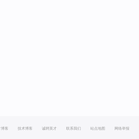
方博客
技术博客
诚聘英才
联系我们
站点地图
网络举报