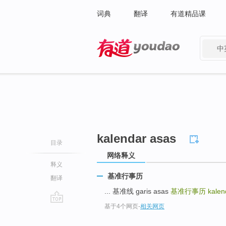
词典
翻译
有道精品课
中
有道 - 网易旗下搜索
kalendar asas
目录
网络释义
释义
基准行事历
翻译
... 基准线 garis asas
基准行事历
kalen
基于4个网页
-
相关网页
go
top